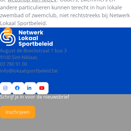
andere particulieren kunnen terecht in hun lokale
zwembad of zwemclub, niet rechtstreeks bij Netwerk
Lokaal Sportbeleid.
August de Boeckstraat 1 bus 3
9100 Sint-Niklaas
03 780 91 00
info@lokaalsportbeleid.be
Schrijf je in voor de nieuwsbrief
Ga
Ga
Ga
Ga
naar
naar
naar
naar
Instagram
Facebook
LinkedIn
YouTube
Inschrijven