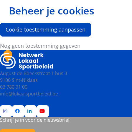
Beheer je cookies
Cookie-toestemming aanpassen
Nog geen toestemming gegeven
August de Boeckstraat 1 bus 3
9100 Sint-Niklaas
03 780 91 00
info@lokaalsportbeleid.be
Schrijf je in voor de nieuwsbrief
Ga
Ga
Ga
Ga
naar
naar
naar
naar