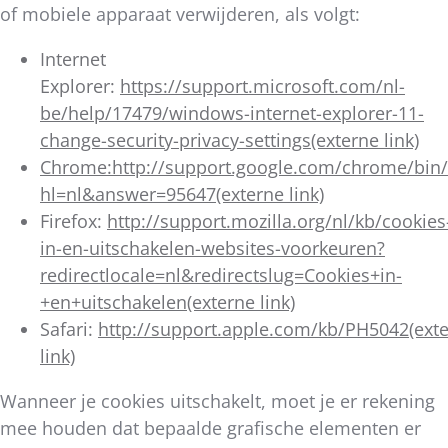
of mobiele apparaat verwijderen, als volgt:
Internet
Explorer:
https://support.microsoft.com/nl-
be/help/17479/windows-internet-explorer-11-
change-security-privacy-settings(externe link)
Chrome:http://support.google.com/chrome/bin
hl=nl&answer=95647(externe
link)
Firefox:
http://support.mozilla.org/nl/kb/cookies
in-en-uitschakelen-websites-voorkeuren?
redirectlocale=nl&redirectslug=Cookies+in-
+en+uitschakelen(externe link)
Safari:
http://support.apple.com/kb/PH5042(ext
link)
Wanneer je cookies uitschakelt, moet je er rekening
mee houden dat bepaalde grafische elementen er