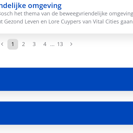
ndelijke omgeving
 Bosch het thema van de beweegvriendelijke omgeving
t Gezond Leven en Lore Cuypers van Vital Cities gaa
1
2
3
4
...
13