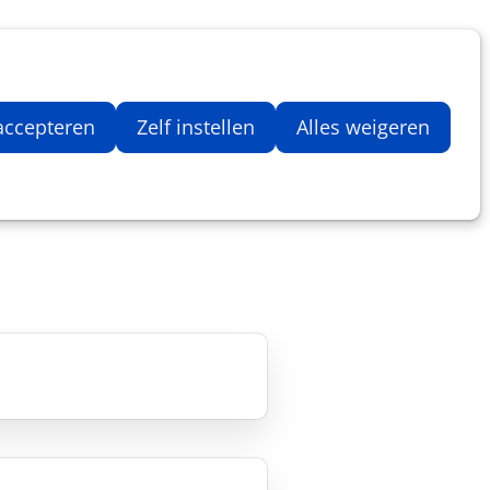
Inloggen
Zoeken
Webshop
Aantal artikelen in winkelwage
 accepteren
Zelf instellen
Alles weigeren