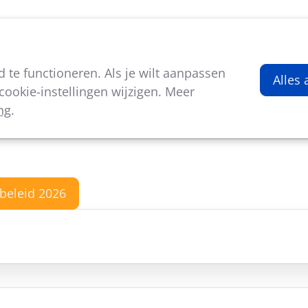
viteiten
Kenniscentrum
Nieuws
Over ons
te functioneren. Als je wilt aanpassen
al Sportbeleid
Alles
ookie-instellingen wijzigen. Meer
ng
.
tsvol
tbeleid 2026