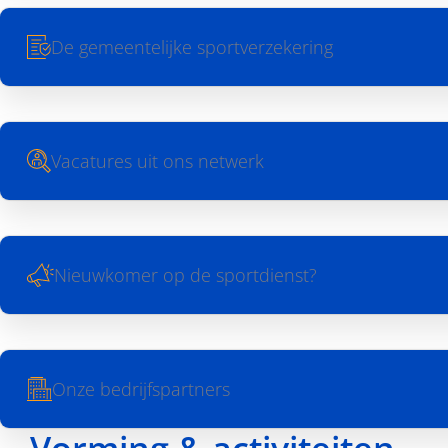
De gemeentelijke sportverzekering
Vacatures uit ons netwerk
Nieuwkomer op de sportdienst?
Onze bedrijfspartners