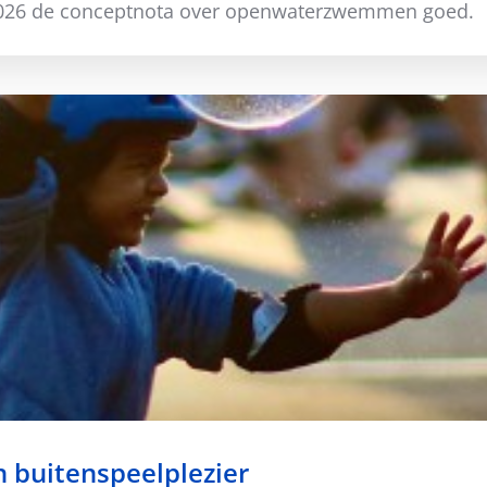
i 2026 de conceptnota over openwaterzwemmen goed.
 buitenspeelplezier