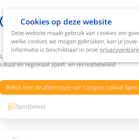
Cookies op deze website
Thema's
Vorming & acti
Deze website maakt gebruik van cookies om goed 
Welkom bij Netwerk Loka
welke cookies we mogen gebruiken, kan je jouw c
informatie is beschikbaar in onze
privacyverklari
Ledenvereniging en kenniscentrum voor een kwalitei
lokaal en regionaal sport- en recreatiebeleid
Bekijk hier de aftermovie van Congres Lokaal Spor
Sportbeleid