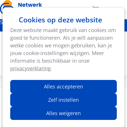
Ope
Zoeken
Aantal artikel
Cookies op deze website
men
Sportbeleid
Deze website maakt gebruik van cookies om
goed te functioneren. Als je wilt aanpassen
Congres Lokaal Sportbeleid
welke cookies we mogen gebruiken, kan je
Congres Lokaal Sportbeleid is dé
jouw cookie-instellingen wijzigen. Meer
ontmoetingsplaats voor iedereen lokaal actief
informatie is beschikbaar in onze
mét en vóór sport.
privacyverklaring
.
Alles accepteren
Beleidsplanning
Zelf instellen
Het besluit van de BBC stelt regels voor onder
meer het meerjarenplan, budget,
Alles weigeren
boekhouding en jaarrekening van lokale