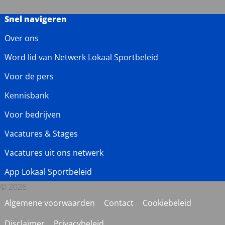
Snel navigeren
Over ons
Word lid van Netwerk Lokaal Sportbeleid
Voor de pers
Kennisbank
Voor bedrijven
Vacatures & Stages
Vacatures uit ons netwerk
App Lokaal Sportbeleid
© 2026
Algemene voorwaarden
Contact
Cookiebeleid
Disclaimer
Privacybeleid