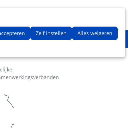
Inloggen
Zoeken
Webshop
Aantal artikelen in winkelwage
 accepteren
Zelf instellen
Alles weigeren
elijke
 samenwerkingsverbanden