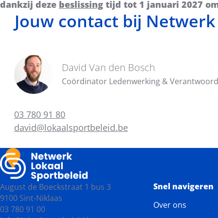
dankzij deze
beslissing
tijd tot 1 januari 2027 om
Jouw contact bij Netwerk
David Van den Bosch
Coördinator Ledenwerking & Verantwoordel
03 780 91 80
david@lokaalsportbeleid.be
Snel navigeren
August de Boeckstraat 1 bus 3
9100 Sint-Niklaas
Over ons
03 780 91 00