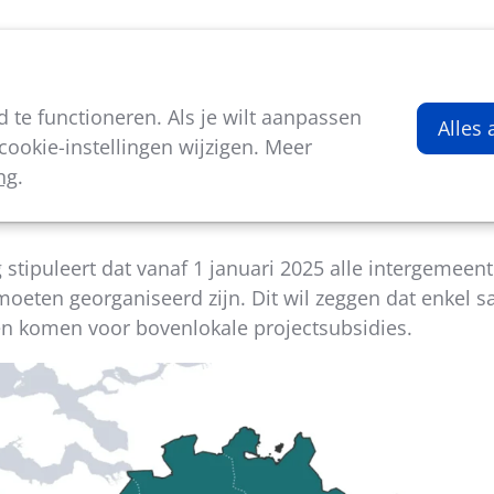
viteiten
Kenniscentrum
Nieuws
Over ons
te functioneren. Als je wilt aanpassen
Alles
ookie-instellingen wijzigen. Meer
ng
.
stipuleert dat vanaf 1 januari 2025 alle intergemeent
eten georganiseerd zijn. Dit wil zeggen dat enkel
en komen voor bovenlokale projectsubsidies.