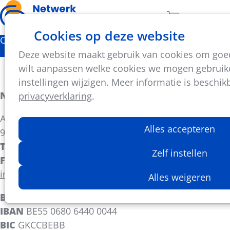
Ope
Zoeken
Aantal artikel
Cookies op deze website
men
Contact
Deze website maakt gebruik van cookies om goed 
Contactgegevens
wilt aanpassen welke cookies we mogen gebruike
instellingen wijzigen. Meer informatie is beschik
Netwerk Lokaal Sportbeleid
privacyverklaring
.
August de Boeckstraat 1 bus 3
Alles accepteren
9100 Sint-Niklaas
T
03 780 91 00
Zelf instellen
F
03 780 91 09
info@lokaalsportbeleid.be
Alles weigeren
BTW
BE0417.039.919
IBAN
BE55 0680 6440 0044
BIC
GKCCBEBB