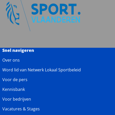
Snel navigeren
Over ons
Word lid van Netwerk Lokaal Sportbeleid
Voor de pers
Kennisbank
Voor bedrijven
Vacatures & Stages