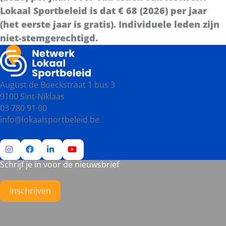
Lokaal Sportbeleid is dat € 68 (2026) per jaar
(het eerste jaar is gratis). Individuele leden zijn
niet-stemgerechtigd.
August de Boeckstraat 1 bus 3
9100 Sint-Niklaas
03 780 91 00
info@lokaalsportbeleid.be
Schrijf je in voor de nieuwsbrief
Ga
Ga
Ga
Ga
naar
naar
naar
naar
Instagram
Facebook
LinkedIn
YouTube
Inschrijven