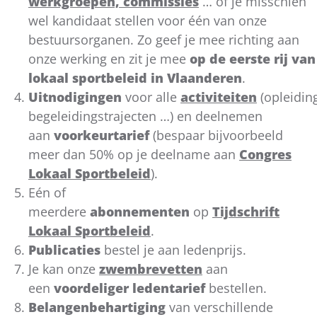
werkgroepen, commissies
… of je misschien
wel kandidaat stellen voor één van onze
bestuursorganen. Zo geef je mee richting aan
onze werking en zit je mee
op de eerste rij van
lokaal sportbeleid in Vlaanderen
.
Uitnodigingen
voor alle
activiteiten
(opleidin
begeleidingstrajecten …) en deelnemen
aan
voorkeurtarief
(bespaar bijvoorbeeld
meer dan 50% op je deelname aan
Congres
Lokaal Sportbeleid
).
Eén of
meerdere
abonnementen
op
Tijdschrift
Lokaal Sportbeleid
.
Publicaties
bestel je aan ledenprijs.
Je kan onze
zwembrevetten
aan
een
voordeliger ledentarief
bestellen.
Belangenbehartiging
van verschillende