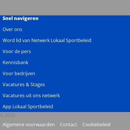
Snel navigeren
Over ons
Word lid van Netwerk Lokaal Sportbeleid
Voor de pers
Kennisbank
Voor bedrijven
Vacatures & Stages
Vacatures uit ons netwerk
App Lokaal Sportbeleid
© 2026
Algemene voorwaarden
Contact
Cookiebeleid