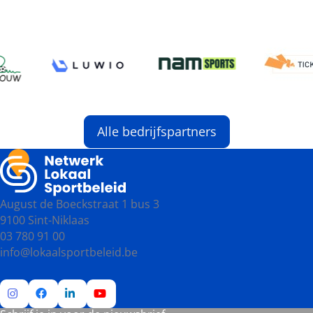
Alle bedrijfspartners
August de Boeckstraat 1 bus 3
9100 Sint-Niklaas
03 780 91 00
info@lokaalsportbeleid.be