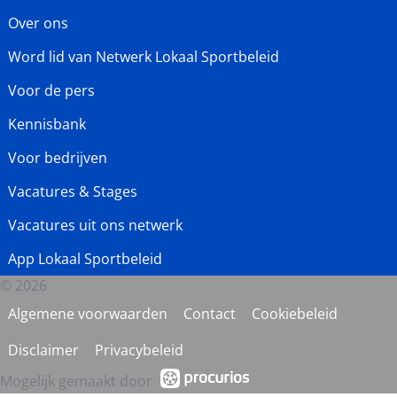
Over ons
Word lid van Netwerk Lokaal Sportbeleid
Voor de pers
Kennisbank
Voor bedrijven
Vacatures & Stages
Vacatures uit ons netwerk
App Lokaal Sportbeleid
© 2026
Algemene voorwaarden
Contact
Cookiebeleid
Disclaimer
Privacybeleid
Mogelijk gemaakt door