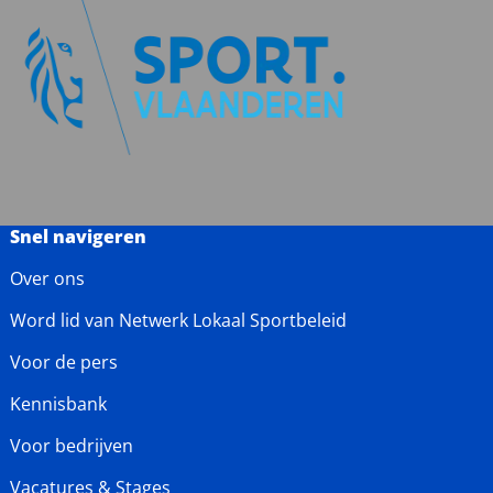
Snel navigeren
Over ons
Word lid van Netwerk Lokaal Sportbeleid
Voor de pers
Kennisbank
Voor bedrijven
Vacatures & Stages