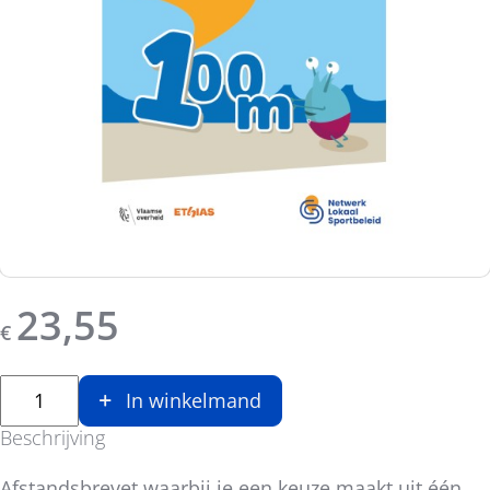
23,55
€
In winkelmand
Beschrijving
Afstandsbrevet waarbij je een keuze maakt uit één