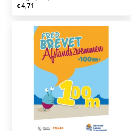
4,71
€