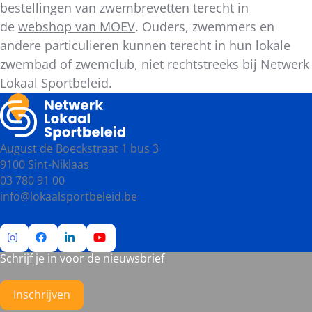
bestellingen van zwembrevetten terecht in
de
webshop van MOEV
. Ouders, zwemmers en
andere particulieren kunnen terecht in hun lokale
zwembad of zwemclub, niet rechtstreeks bij Netwerk
Lokaal Sportbeleid.
August de Boeckstraat 1 bus 3
9100 Sint-Niklaas
03 780 91 00
info@lokaalsportbeleid.be
Schrijf je in voor de nieuwsbrief
Ga
Ga
Ga
Ga
naar
naar
naar
naar
Instagram
Facebook
LinkedIn
YouTube
Inschrijven