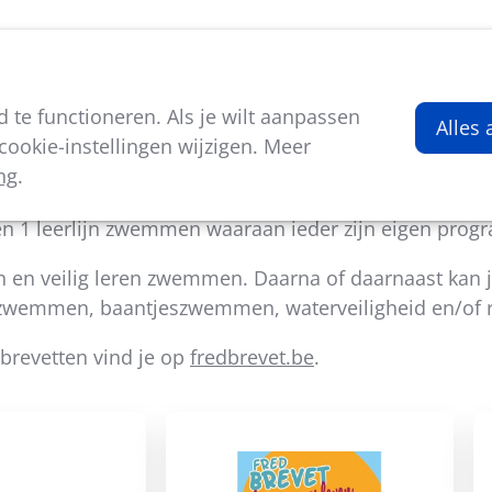
viteiten
Kenniscentrum
Nieuws
Over ons
te functioneren. Als je wilt aanpassen
Alles
ookie-instellingen wijzigen. Meer
ng
.
rs eenvoudige en onderbouwde tools voor een vlot z
 1 leerlijn zwemmen waaraan ieder zijn eigen prog
n en veilig leren zwemmen. Daarna of daarnaast kan j
dszwemmen, baantjeszwemmen, waterveiligheid en/o
brevetten vind je op
fredbrevet.be
.