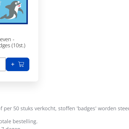
even -
dges (10st.)
etails
In winkelmand
 per 50 stuks verkocht, stoffen 'badges' worden stee
tale bestelling.
 7 dagen.