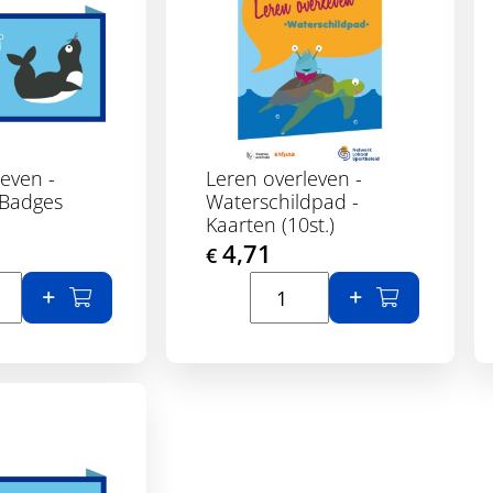
even -
Leren overleven -
 Badges
Waterschildpad -
Kaarten (10st.)
4,71
€
etails
Toon details
In winkelmand
In winkelma