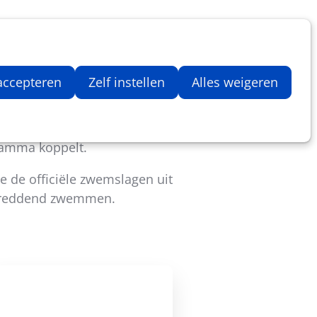
Inloggen
Zoeken
Webshop
Aantal artikelen in winkelwage
 accepteren
Zelf instellen
Alles weigeren
wemonderricht.
ramma koppelt.
e de officiële zwemslagen uit
f reddend zwemmen.