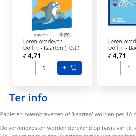
Leren overleven -
Leren overl
Dolfijn - Kaarten (10st.)
Dolfijn - Ba
4,71
4,71
€
€
Toon details
Toon d
In winkelmand
Ter info
Papieren zwembrevetten of 'kaarten' worden per 10 of
De verzendkosten worden berekend op basis van je to
Hou rekening met een leveringstermijn van minstens