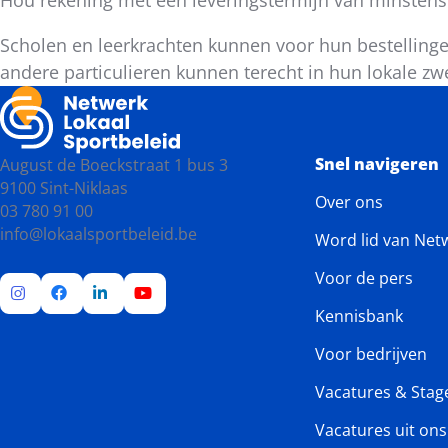
Scholen en leerkrachten kunnen voor hun bestelling
andere particulieren kunnen terecht in hun lokale zw
Snel navigeren
August de Boeckstraat 1 bus 3
9100 Sint-Niklaas
Over ons
03 780 91 00
info@lokaalsportbeleid.be
Word lid van Net
Voor de pers
Kennisbank
Ga
Ga
Ga
Ga
naar
naar
naar
naar
Voor bedrijven
Instagram
Facebook
LinkedIn
YouTube
Vacatures & Stag
Vacatures uit on