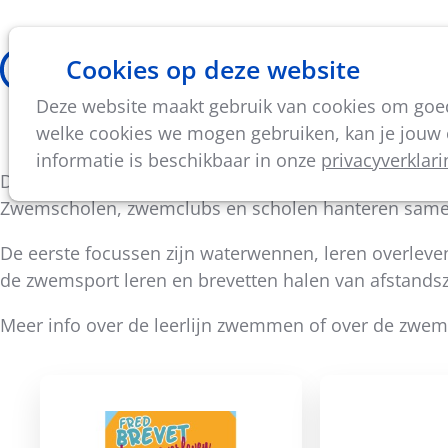
Cookies op deze website
Thema's
Vorming & acti
Deze website maakt gebruik van cookies om goed 
Onze zwembrevetten
welke cookies we mogen gebruiken, kan je jouw c
informatie is beschikbaar in onze
privacyverklari
De zwembrevetten van Fred Brevet zijn voor lesgeve
Zwemscholen, zwemclubs en scholen hanteren samen
De eerste focussen zijn waterwennen, leren overleve
de zwemsport leren en brevetten halen van afstan
Meer info over de leerlijn zwemmen of over de zwem