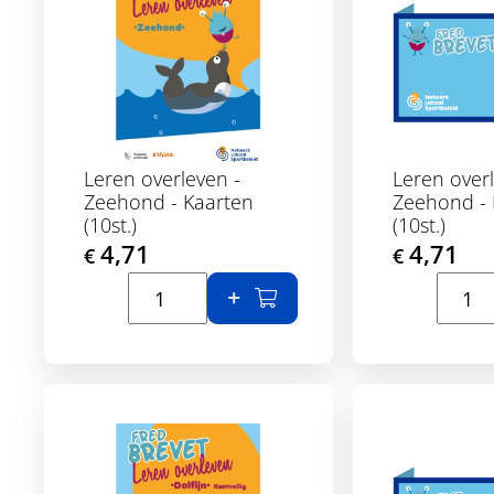
Leren overleven -
Leren overl
Zeehond - Kaarten
Zeehond -
(10st.)
(10st.)
4,71
4,71
€
€
Toon details
Toon d
In winkelmand