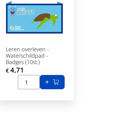
Leren overleven -
Waterschildpad -
Badges (10st.)
4,71
€
Toon details
nd
In winkelmand