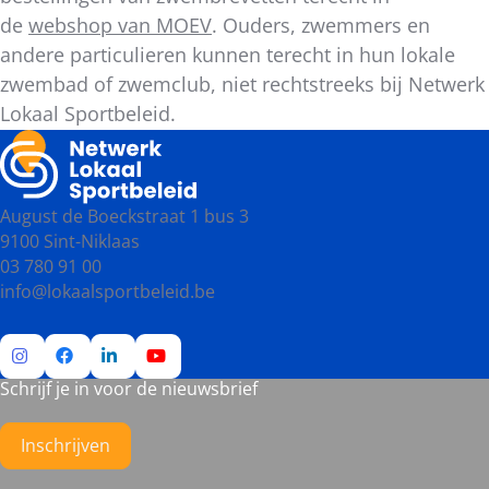
de
webshop van MOEV
. Ouders, zwemmers en
andere particulieren kunnen terecht in hun lokale
zwembad of zwemclub, niet rechtstreeks bij Netwerk
Lokaal Sportbeleid.
August de Boeckstraat 1 bus 3
9100 Sint-Niklaas
03 780 91 00
info@lokaalsportbeleid.be
Schrijf je in voor de nieuwsbrief
Ga
Ga
Ga
Ga
naar
naar
naar
naar
Instagram
Facebook
LinkedIn
YouTube
Inschrijven