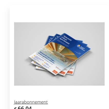
Jaarabonnement
66,04
€