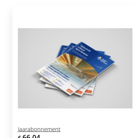
Jaarabonnement
66,04
€