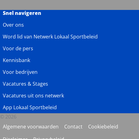
Snel navigeren
Over ons
Word lid van Netwerk Lokaal Sportbeleid
Voor de pers
Kennisbank
Voor bedrijven
Vacatures & Stages
Vacatures uit ons netwerk
App Lokaal Sportbeleid
© 2026
Algemene voorwaarden
Contact
Cookiebeleid