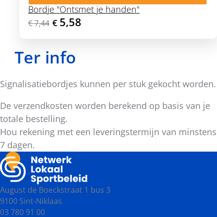
Bordje "Ontsmet je handen"
Originele prijs was:
, Huidige prijs is:
5,58
€
€
7,44
Ter info
Signalisatiebordjes kunnen per stuk gekocht worden.
De verzendkosten worden berekend op basis van je
totale bestelling.
Hou rekening met een leveringstermijn van minstens
7 dagen.
August de Boeckstraat 1 bus 3
9100 Sint-Niklaas
03 780 91 00