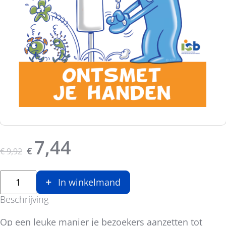
Originele prijs was:
, Huidige prijs is:
7,44
€
€
9,92
In winkelmand
Beschrijving
Op een leuke manier je bezoekers aanzetten tot