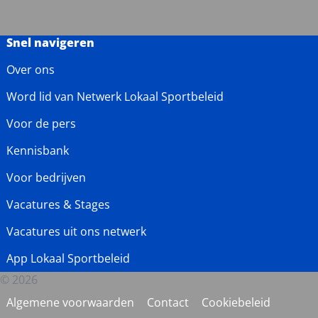
Snel navigeren
Over ons
Word lid van Netwerk Lokaal Sportbeleid
Voor de pers
Kennisbank
Voor bedrijven
Vacatures & Stages
Vacatures uit ons netwerk
App Lokaal Sportbeleid
© 2026
Algemene voorwaarden
Contact
Cookiebeleid