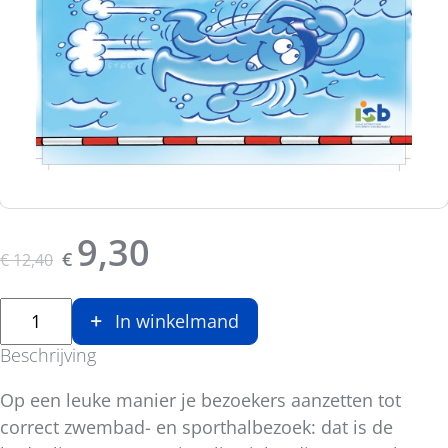
Originele prijs was:
, Huidige prijs is:
9,30
€
€
12,40
In winkelmand
Beschrijving
Op een leuke manier je bezoekers aanzetten tot
correct zwembad- en sporthalbezoek: dat is de