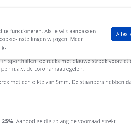
viteiten
Kenniscentrum
Nieuws
Over ons
te functioneren. Als je wilt aanpassen
Alles
ookie-instellingen wijzigen. Meer
ng
.
ct zwembad- en sporthalbezoek: dat is de bedoeling v
 in sporthallen, de reeks met blauwe strook voorziet d
pen n.a.v. de coronamaatregelen.
forex met een dikte van 5mm. De staanders hebben d
n 25%
. Aanbod geldig zolang de voorraad strekt.