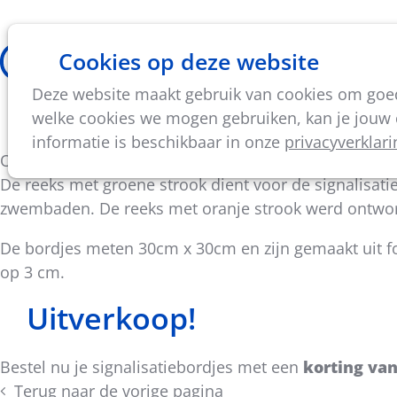
Cookies op deze website
Thema's
Vorming & acti
Deze website maakt gebruik van cookies om goed 
Onze signalisatiebordjes
welke cookies we mogen gebruiken, kan je jouw c
informatie is beschikbaar in onze
privacyverklari
Op een leuke manier je bezoekers aanzetten tot corre
De reeks met groene strook dient voor de signalisatie
zwembaden. De reeks met oranje strook werd ontwor
De bordjes meten 30cm x 30cm en zijn gemaakt uit 
op 3 cm.
Uitverkoop!
Bestel nu je signalisatiebordjes met een
korting va
Terug naar de vorige pagina