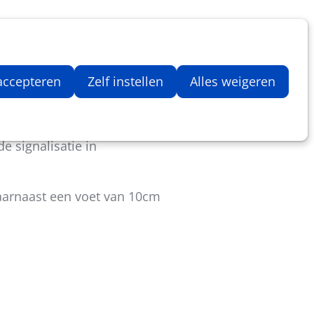
Inloggen
Zoeken
Webshop
Aantal artikelen in winkelwage
 accepteren
Zelf instellen
Alles weigeren
an onze signalisatiebordjes.
e signalisatie in
aarnaast een voet van 10cm