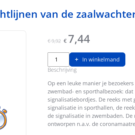
htlijnen van de zaalwachte
Originele prijs was:
, Huidige prijs
7,44
€
€
9,92
In winkelmand
Beschrijving
Op een leuke manier je bezoekers 
zwembad- en sporthalbezoek: dat 
signalisatiebordjes. De reeks met 
signalisatie in sporthallen, de re
de signalisatie in zwembaden. De 
ontworpen n.a.v. de coronamaatre