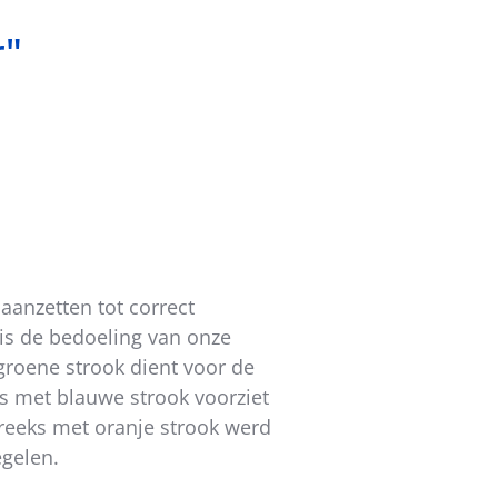
r"
 is:
aanzetten tot correct
is de bedoeling van onze
groene strook dient voor de
eks met blauwe strook voorziet
reeks met oranje strook werd
gelen.