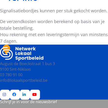
Signalisatiebordjes kunnen per stuk gekocht worden.
De verzendkosten worden berekend op basis van je
totale bestelling.
Hou rekening met een leveringstermijn van minstens
7 dagen.
August de Boeckstraat 1 bus 3
9100 Sint-Niklaas
03 780 91 00
info@lokaalsportbeleid.be
Schrijf je in voor de nieuwsbrief
Ga
Ga
Ga
Ga
naar
naar
naar
naar