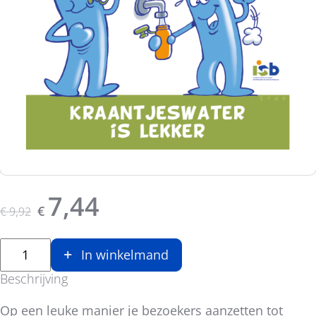
Originele prijs was:
, Huidige prijs is:
7,44
€
€
9,92
In winkelmand
Beschrijving
Op een leuke manier je bezoekers aanzetten tot