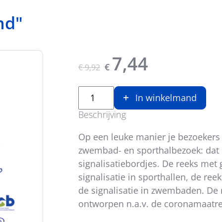
nd"
Originele prijs was:
, Huidige prijs
7,44
€
€
9,92
In winkelmand
Beschrijving
Op een leuke manier je bezoekers 
zwembad- en sporthalbezoek: dat 
signalisatiebordjes. De reeks met 
signalisatie in sporthallen, de re
de signalisatie in zwembaden. De 
ontworpen n.a.v. de coronamaatre