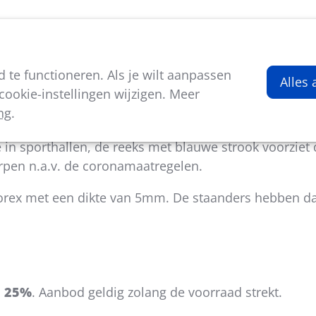
viteiten
Kenniscentrum
Nieuws
Over ons
te functioneren. Als je wilt aanpassen
Alles
ookie-instellingen wijzigen. Meer
ng
.
ct zwembad- en sporthalbezoek: dat is de bedoeling v
 in sporthallen, de reeks met blauwe strook voorziet d
pen n.a.v. de coronamaatregelen.
forex met een dikte van 5mm. De staanders hebben d
n 25%
. Aanbod geldig zolang de voorraad strekt.