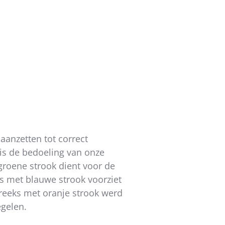
 is:
aanzetten tot correct
is de bedoeling van onze
groene strook dient voor de
eks met blauwe strook voorziet
reeks met oranje strook werd
gelen.