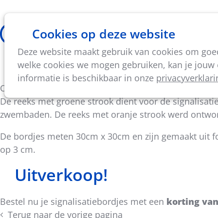
Cookies op deze website
Thema's
Vorming & acti
Deze website maakt gebruik van cookies om goed 
Onze signalisatiebordjes
welke cookies we mogen gebruiken, kan je jouw c
informatie is beschikbaar in onze
privacyverklari
Op een leuke manier je bezoekers aanzetten tot corre
De reeks met groene strook dient voor de signalisatie
zwembaden. De reeks met oranje strook werd ontwor
De bordjes meten 30cm x 30cm en zijn gemaakt uit 
op 3 cm.
Uitverkoop!
Bestel nu je signalisatiebordjes met een
korting va
Terug naar de vorige pagina