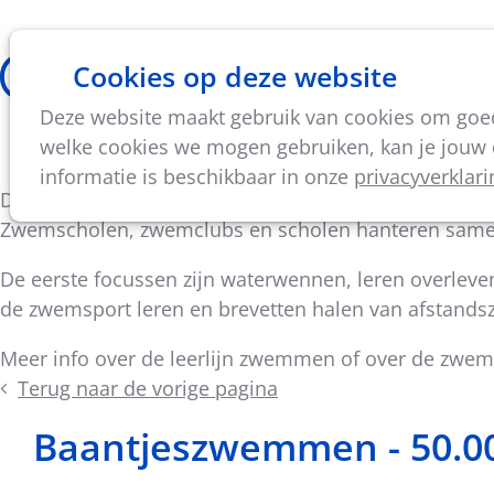
Cookies op deze website
Thema's
Vorming & acti
Deze website maakt gebruik van cookies om goed 
Onze zwembrevetten
welke cookies we mogen gebruiken, kan je jouw c
informatie is beschikbaar in onze
privacyverklari
De zwembrevetten van Fred Brevet zijn voor lesgeve
Zwemscholen, zwemclubs en scholen hanteren samen
De eerste focussen zijn waterwennen, leren overleve
de zwemsport leren en brevetten halen van afstan
Meer info over de leerlijn zwemmen of over de zwem
Terug naar de vorige pagina
Baantjeszwemmen - 50.000