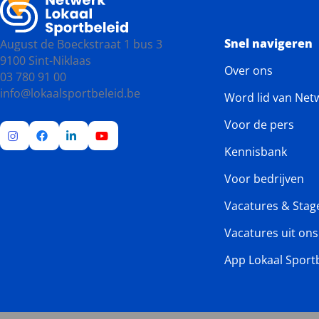
Snel navigeren
August de Boeckstraat 1 bus 3
9100 Sint-Niklaas
Over ons
03 780 91 00
info@lokaalsportbeleid.be
Word lid van Net
Voor de pers
Kennisbank
Ga
Ga
Ga
Ga
naar
naar
naar
naar
Voor bedrijven
Instagram
Facebook
LinkedIn
YouTube
Vacatures & Stag
Vacatures uit on
App Lokaal Sport