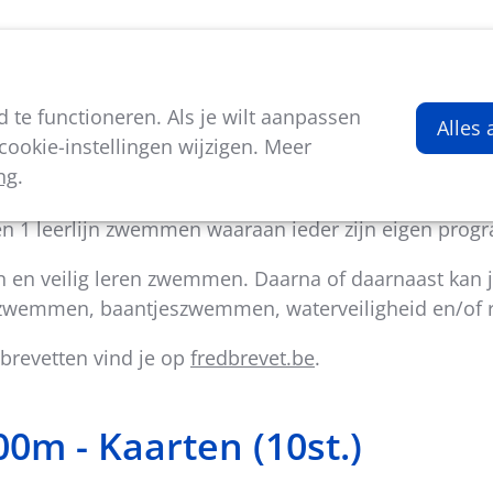
viteiten
Kenniscentrum
Nieuws
Over ons
te functioneren. Als je wilt aanpassen
Alles
ookie-instellingen wijzigen. Meer
ng
.
rs eenvoudige en onderbouwde tools voor een vlot z
 1 leerlijn zwemmen waaraan ieder zijn eigen prog
n en veilig leren zwemmen. Daarna of daarnaast kan j
dszwemmen, baantjeszwemmen, waterveiligheid en/o
brevetten vind je op
fredbrevet.be
.
m - Kaarten (10st.)