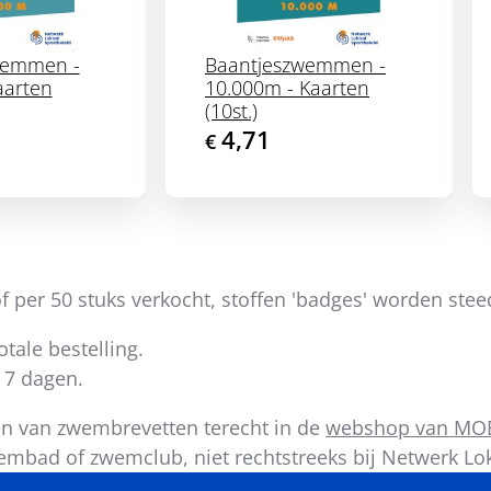
wemmen -
Baantjeszwemmen -
aarten
10.000m - Kaarten
(10st.)
4,71
€
 per 50 stuks verkocht, stoffen 'badges' worden stee
tale bestelling.
 7 dagen.
en van zwembrevetten terecht in de
webshop van MO
embad of zwemclub, niet rechtstreeks bij Netwerk Lok