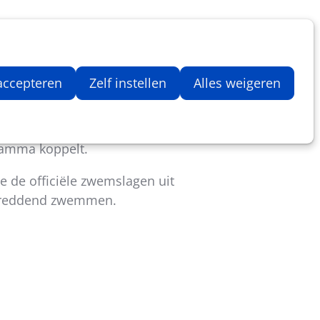
Inloggen
Zoeken
Webshop
Aantal artikelen in winkelwage
 accepteren
Zelf instellen
Alles weigeren
wemonderricht.
ramma koppelt.
e de officiële zwemslagen uit
f reddend zwemmen.