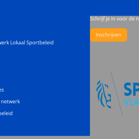
Schrijf je in voor de 
Inschrijven
werk Lokaal Sportbeleid
es
s netwerk
beleid