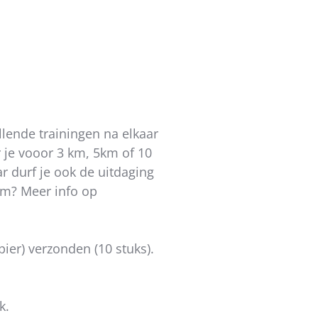
llende trainingen na elkaar
r je vooor 3 km, 5km of 10
ar durf je ook de uitdaging
km? Meer info op
pier) verzonden (10 stuks).
k.