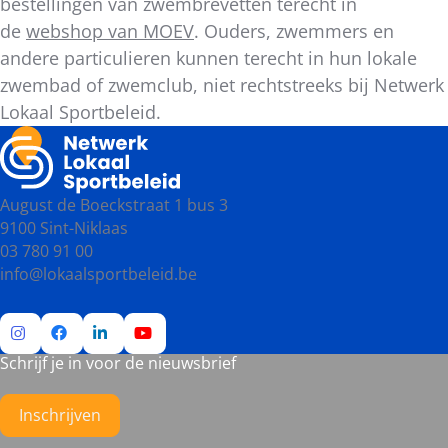
bestellingen van zwembrevetten terecht in
de
webshop van MOEV
. Ouders, zwemmers en
andere particulieren kunnen terecht in hun lokale
zwembad of zwemclub, niet rechtstreeks bij Netwerk
Lokaal Sportbeleid.
August de Boeckstraat 1 bus 3
9100 Sint-Niklaas
03 780 91 00
info@lokaalsportbeleid.be
Schrijf je in voor de nieuwsbrief
Ga
Ga
Ga
Ga
naar
naar
naar
naar
Instagram
Facebook
LinkedIn
YouTube
Inschrijven