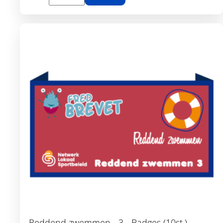
Toon details
Reddend zwemmen - 3 - Badges (10st.)