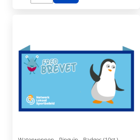
Toon details
Waterwennen - Pinguïn - Badges (10st.)