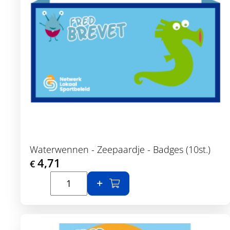
Waterwennen - Zeepaardje - Badges (10st.)
4,71
€
In winkelmand
Toon details