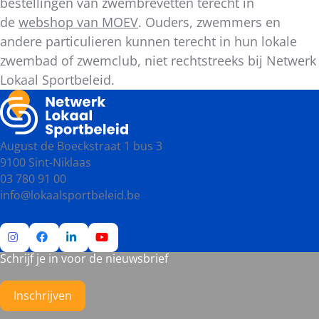
bestellingen van zwembrevetten terecht in
de
webshop van MOEV
. Ouders, zwemmers en
andere particulieren kunnen terecht in hun lokale
zwembad of zwemclub, niet rechtstreeks bij Netwerk
Lokaal Sportbeleid.
August de Boeckstraat 1 bus 3
9100 Sint-Niklaas
03 780 91 00
info@lokaalsportbeleid.be
Schrijf je in voor de nieuwsbrief
Ga
Ga
Ga
Ga
naar
naar
naar
naar
Instagram
Facebook
LinkedIn
YouTube
Inschrijven