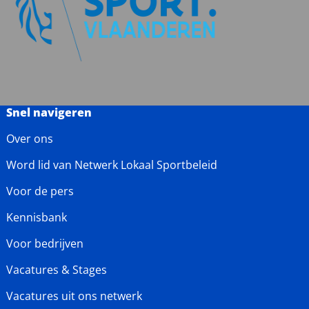
Snel navigeren
Over ons
Word lid van Netwerk Lokaal Sportbeleid
Voor de pers
Kennisbank
Voor bedrijven
Vacatures & Stages
Vacatures uit ons netwerk