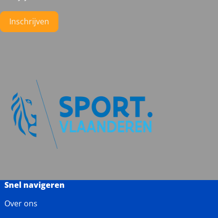
naar
naar
naar
naar
Instagram
Facebook
LinkedIn
YouTube
Inschrijven
Snel navigeren
Over ons