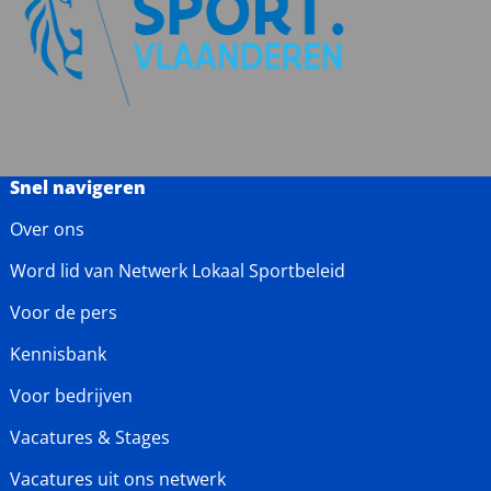
Snel navigeren
Over ons
Word lid van Netwerk Lokaal Sportbeleid
Voor de pers
Kennisbank
Voor bedrijven
Vacatures & Stages
Vacatures uit ons netwerk