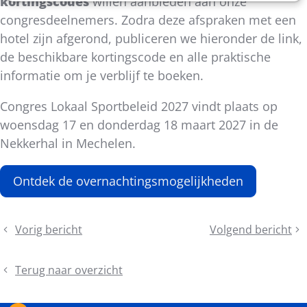
kortingscodes
willen aanbieden aan onze
congresdeelnemers. Zodra deze afspraken met een
hotel zijn afgerond, publiceren we hieronder de link,
de beschikbare kortingscode en alle praktische
informatie om je verblijf te boeken.
Congres Lokaal Sportbeleid 2027 vindt plaats op
woensdag 17 en donderdag 18 maart 2027 in de
Nekkerhal in Mechelen.
Ontdek de overnachtingsmogelijkheden
Deel
Vorig bericht
Volgend bericht
Van
Save
dit
Buitenspeeldag
the
bericht
naar
date
Terug naar overzicht
365
provinciale
dagen
najaarsvergaderin