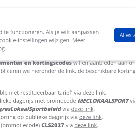
viteiten
Kenniscentrum
Nieuws
Over ons
te functioneren. Als je wilt aanpassen
id - Overnachten
Alles
ookie-instellingen wijzigen. Meer
ng
.
f je graag in Mechelen overnachten? Dan vind je op 
ementen en kortingscodes
willen aanbieden aan o
bliceren we hieronder de link, de beschikbare kortin
ble niet-restitueerbaar tarief' via
deze link
.
blieke dagprijs met promocode
MECLOKAALSPORT
v
gresLokaalSportbeleid
via
deze link
.
korting op publieke dagprijs via
deze link
.
e (promotiecode)
CLS2027
via
deze link
.