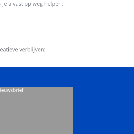
 je alvast op weg helpen:
eatieve verblijven:
nieuwsbrief