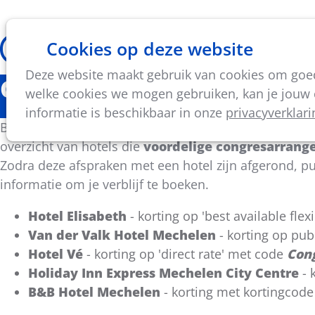
Cookies op deze website
Thema's
Vorming & acti
Deze website maakt gebruik van cookies om goed 
Congres Lokaal Sportbele
welke cookies we mogen gebruiken, kan je jouw c
informatie is beschikbaar in onze
privacyverklari
Bezoek je
Congres Lokaal Sportbeleid 2027
en blij
overzicht van hotels die
voordelige congresarrang
Zodra deze afspraken met een hotel zijn afgerond, pu
informatie om je verblijf te boeken.
Hotel Elisabeth
- korting op 'best available flexi
Van der Valk Hotel Mechelen
- korting op pu
Hotel Vé
- korting op 'direct rate' met code
Con
Holiday Inn Express Mechelen City Centre
- 
B&B Hotel Mechelen
- korting met kortingcod