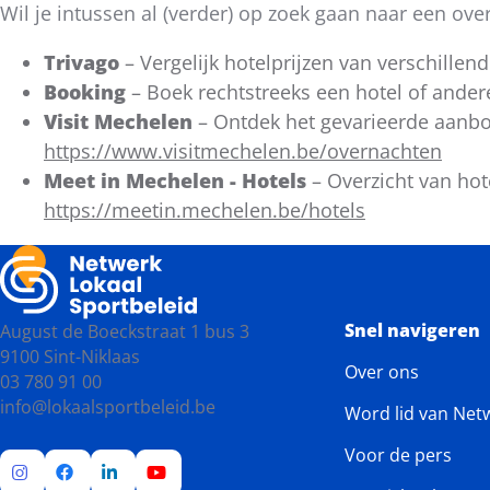
Wil je intussen al (verder) op zoek gaan naar een o
Trivago
– Vergelijk hotelprijzen van verschillen
Booking
– Boek rechtstreeks een hotel of and
Visit Mechelen
– Ontdek het gevarieerde aanb
https://www.visitmechelen.be/overnachten
Meet in Mechelen - Hotels
– Overzicht van hote
https://meetin.mechelen.be/hotels
Snel navigeren
August de Boeckstraat 1 bus 3
9100 Sint-Niklaas
Over ons
03 780 91 00
info@lokaalsportbeleid.be
Word lid van Net
Voor de pers