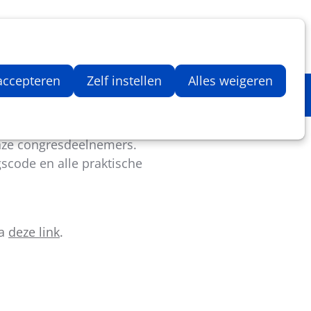
Inloggen
Zoeken
Webshop
Aantal artikelen in winkelwage
 accepteren
Zelf instellen
Alles weigeren
deze pagina een handig
nze congresdeelnemers.
gscode en alle praktische
ia
deze link
.