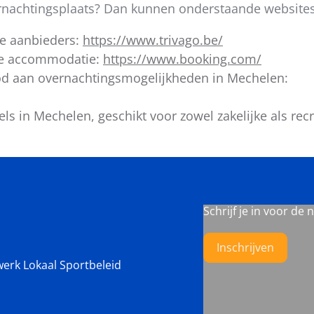
vernachtingsplaats? Dan kunnen onderstaande websites
de aanbieders:
https://www.trivago.be/
ere accommodatie:
https://www.booking.com/
od aan overnachtingsmogelijkheden in Mechelen:
ls in Mechelen, geschikt voor zowel zakelijke als recr
Schrijf je in voor de 
Inschrijven
werk Lokaal Sportbeleid