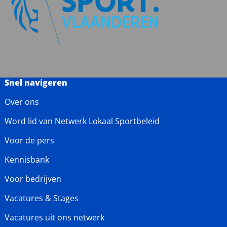
Snel navigeren
Over ons
Word lid van Netwerk Lokaal Sportbeleid
Voor de pers
Kennisbank
Voor bedrijven
Vacatures & Stages
Vacatures uit ons netwerk