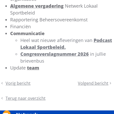
Algemene vergadering
Netwerk Lokaal
Sportbeleid
Rapportering Beheersovereenkomst
Financiën
Communicatie
Heel wat nieuwe afleveringen van
Podcast
Lokaal Sportbeleid.
Congresverslagnummer 2026
in jullie
brievenbus
Update
team
Deel
Vorig bericht
Volgend bericht
Congres
Terugblik
dit
Lokaal
algemene
bericht
Sportbeleid
vergadering
Terug naar overzicht
2027
in