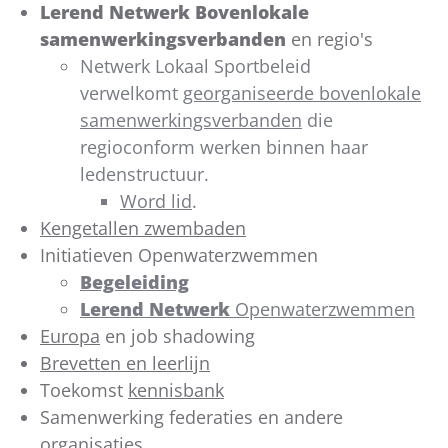
Lerend Netwerk Bovenlokale
samenwerkingsverbanden
en regio's
Netwerk Lokaal Sportbeleid
verwelkomt
georganiseerde bovenlokale
samenwerkingsverbanden
die
regioconform werken binnen haar
ledenstructuur.
Word lid
.
Kengetallen zwembaden
Initiatieven Openwaterzwemmen
Begeleiding
Lerend Netwerk
Openwaterzwemmen
Europa
en job shadowing
Brevetten en leerlijn
Toekomst
kennisbank
Samenwerking federaties en andere
organisaties