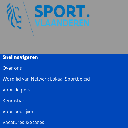
Snel navigeren
Over ons
Word lid van Netwerk Lokaal Sportbeleid
Voor de pers
Kennisbank
Voor bedrijven
Vacatures & Stages