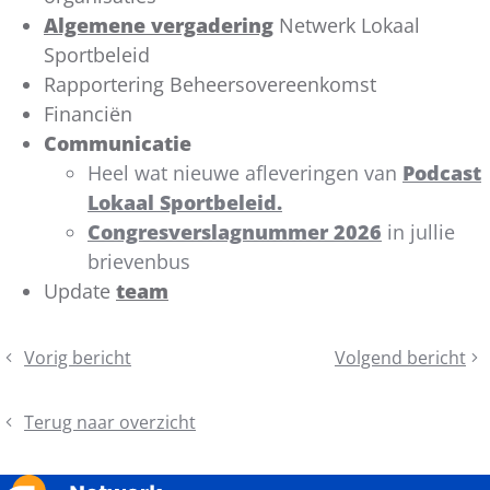
Algemene vergadering
Netwerk Lokaal
Sportbeleid
Rapportering Beheersovereenkomst
Financiën
Communicatie
Heel wat nieuwe afleveringen van
Podcast
Lokaal Sportbeleid.
Congresverslagnummer 2026
in jullie
brievenbus
Update
team
Deel
Vorig bericht
Volgend bericht
Congres
Terugblik
dit
Lokaal
algemene
bericht
Sportbeleid
vergadering
Terug naar overzicht
2027
in