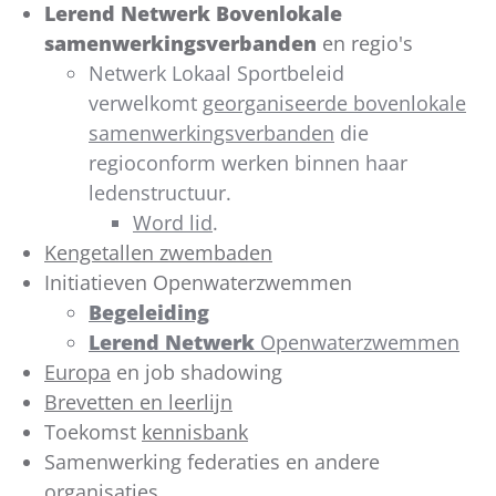
Lerend Netwerk Bovenlokale
samenwerkingsverbanden
en regio's
Netwerk Lokaal Sportbeleid
verwelkomt
georganiseerde bovenlokale
samenwerkingsverbanden
die
regioconform werken binnen haar
ledenstructuur.
Word lid
.
Kengetallen zwembaden
Initiatieven Openwaterzwemmen
Begeleiding
Lerend Netwerk
Openwaterzwemmen
Europa
en job shadowing
Brevetten en leerlijn
Toekomst
kennisbank
Samenwerking federaties en andere
organisaties