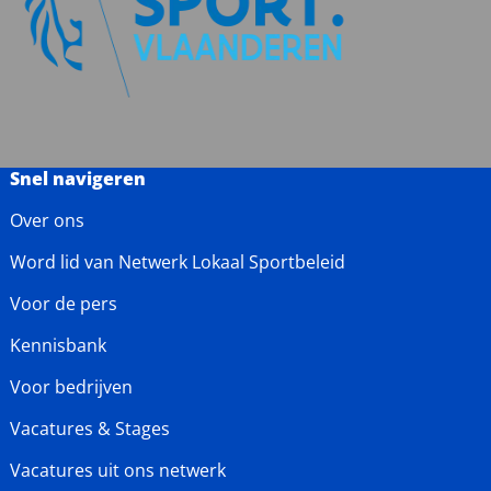
Snel navigeren
Over ons
Word lid van Netwerk Lokaal Sportbeleid
Voor de pers
Kennisbank
Voor bedrijven
Vacatures & Stages
Vacatures uit ons netwerk