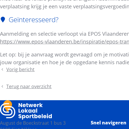
verplaatsing krijg je een vaste verplaatsingsvergoedi
Geïnteresseerd?
Aanmelding en selectie verloopt via EPOS Vlaanderen
https://www.epos-vlaanderen.be/inspiratie/epos-tran
Let op: bij je aanvraag wordt gevraagd om je motiva
jouw organisatie en hoe je de opgedane kennis nadien
Vorig bericht
De
nieuwe
Vlaamse
Terug naar overzicht
zwemzones
uitgelegd
Snel navigeren
August de Boeckstraat 1 bus 3