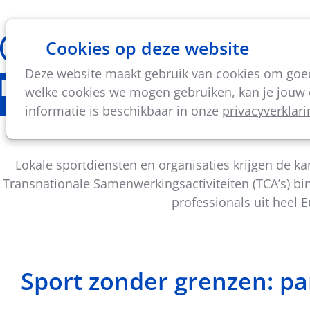
Cookies op deze website
Thema's
Vorming & acti
Deze website maakt gebruik van cookies om goed 
Nieuws
welke cookies we mogen gebruiken, kan je jouw c
informatie is beschikbaar in onze
privacyverklari
Nieuwe internationale kansen voor pro
Lokale sportdiensten en organisaties krijgen de ka
Transnationale Samenwerkingsactiviteiten (TCA’s) b
professionals uit heel 
Sport zonder grenzen: par
Deel