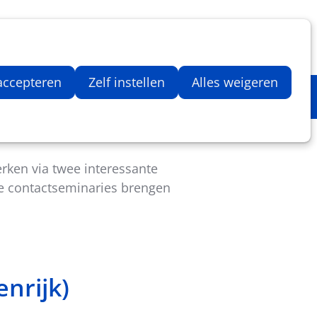
Inloggen
Zoeken
Webshop
Aantal artikelen in winkelwage
 accepteren
Zelf instellen
Alles weigeren
Erasmus+ TCA's
erken via twee interessante
le contactseminaries brengen
nrijk)