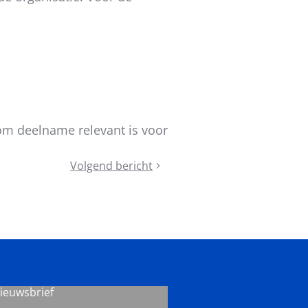
rom deelname relevant is voor
Volgend bericht
Het
Congresverslagnummer
2026
in
jullie
brievenbus
nieuwsbrief