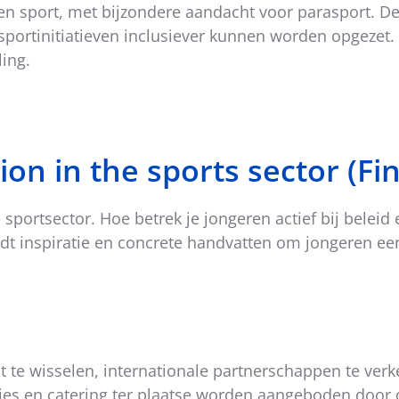
nen sport, met bijzondere aandacht voor parasport. 
rtinitiatieven inclusiever kunnen worden opgezet. I
ling.
ion in the sports sector (Fi
sportsector. Hoe betrek je jongeren actief bij beleid
dt inspiratie en concrete handvatten om jongeren een
uit te wisselen, internationale partnerschappen te ve
es en catering ter plaatse worden aangeboden door d