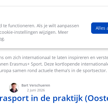
viteiten
Kenniscentrum
Nieuws
Over ons
te functioneren. Als je wilt aanpassen
Alles
ookie-instellingen wijzigen. Meer
ng
.
fessionals en vrijwilligers in de sportsector: twee 
ns om zich internationaal te laten inspireren en verst
innen Erasmus+ Sport. Deze kortlopende internationa
Europa samen rond actuele thema’s in de sportsector.
Bart Verschueren
2 juni 2026
asport in de praktijk (Ooste