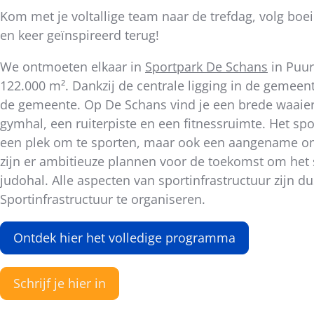
dit
Kom met je voltallige team naar de trefdag, volg boei
bericht
en keer geïnspireerd terug!
We ontmoeten elkaar in
Sportpark De Schans
in Puur
122.000 m². Dankzij de centrale ligging in de gemeen
de gemeente. Op De Schans vind je een brede waaier a
gymhal, een ruiterpiste en een fitnessruimte. Het spo
een plek om te sporten, maar ook een aangename o
zijn er ambitieuze plannen voor de toekomst om het
judohal. Alle aspecten van sportinfrastructuur zijn d
Sportinfrastructuur te organiseren.
Ontdek hier het volledige programma
Schrijf je hier in