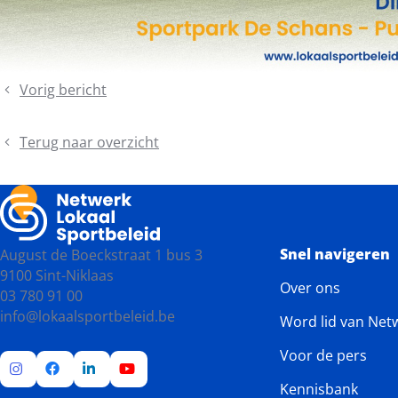
Vorig bericht
Sport
voor
iedereen:
Terug naar overzicht
aandacht
voor
IDAHOT
binnen
het
Snel navigeren
August de Boeckstraat 1 bus 3
lokaal
9100 Sint-Niklaas
sportbeleid
Over ons
03 780 91 00
info@lokaalsportbeleid.be
Word lid van Net
Voor de pers
Kennisbank
Ga
Ga
Ga
Ga