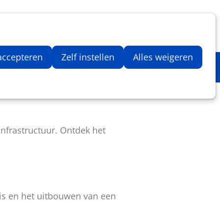
Inloggen
Zoeken
Webshop
Aantal artikelen in winkelwage
 accepteren
Zelf instellen
Alles weigeren
infrastructuur. Ontdek het
is en het uitbouwen van een