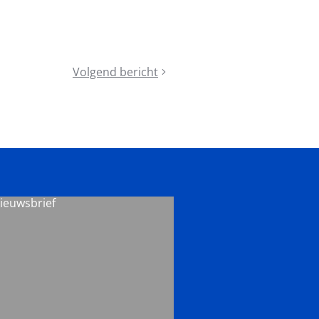
Volgend bericht
Pickleball:
niet
alleen
fysiek,
maar
ook
sociaal
toegankelijk
nieuwsbrief