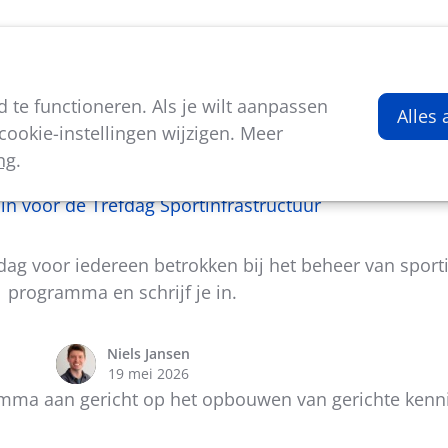
viteiten
Kenniscentrum
Nieuws
Over ons
te functioneren. Als je wilt aanpassen
Alles
ookie-instellingen wijzigen. Meer
ng
.
In de kijker
e in voor de Trefdag Sportinfrastructuur
dag voor iedereen betrokken bij het beheer van sport
programma en schrijf je in.
Niels Jansen
19 mei 2026
amma aan gericht op het opbouwen van gerichte kenn