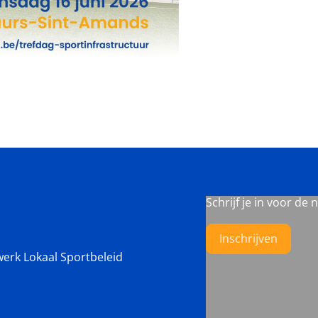
Schrijf je in voor de 
Inschrijven
werk Lokaal Sportbeleid