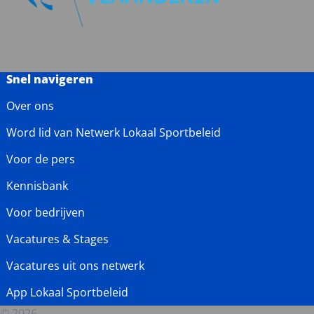
Snel navigeren
Over ons
Word lid van Netwerk Lokaal Sportbeleid
Voor de pers
Kennisbank
Voor bedrijven
Vacatures & Stages
Vacatures uit ons netwerk
App Lokaal Sportbeleid
© 2026