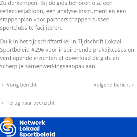
Zuiderkempen. Bij de gids behoren o.a. een
reflectiesjabloon, een analyse-instrument en een
stappenplan voor partnerschappen tussen
sportclubs te faciliteren.
Duik in het tijdschriftartikel in
Tijdschrift Lokaal
Sportbeleid #296
voor inspirerende praktijkcases en
verdiepende inzichten of download de gids en
scherp je samenwerkingsaanpak aan.
Deel
Vorig bericht
Volgend bericht
Sport
Begeleiding
dit
Vlaanderen
bij
bericht
lanceert
opmaken
Terug naar overzicht
Matchmaking
dossiers
bovenlokale
sportinfrastructuu
2026