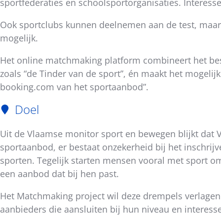
sportfederaties en schoolsportorganisaties. Interess
dit
bericht
Ook sportclubs kunnen deelnemen aan de test, maar e
mogelijk.
Het online matchmaking platform combineert het best
zoals “de Tinder van de sport”, én maakt het mogeli
booking.com van het sportaanbod”.
Doel
Uit de Vlaamse monitor sport en bewegen blijkt dat V
sportaanbod, er bestaat onzekerheid bij het inschrij
sporten. Tegelijk starten mensen vooral met sport o
een aanbod dat bij hen past.
Het Matchmaking project wil deze drempels verlagen 
aanbieders die aansluiten bij hun niveau en interess