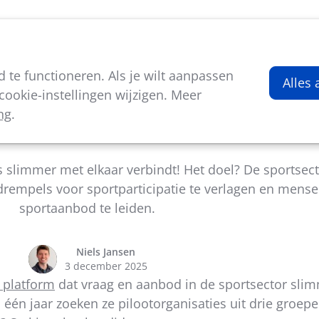
viteiten
Kenniscentrum
Nieuws
Over ons
te functioneren. Als je wilt aanpassen
Alles
ookie-instellingen wijzigen. Meer
ng
.
 Vlaanderen lanceert Matchmaking
s slimmer met elkaar verbindt! Het doel? De sportsec
drempels voor sportparticipatie te verlagen en mens
sportaanbod te leiden.
Niels Jansen
3 december 2025
 platform
dat vraag en aanbod in de sportsector slim
 één jaar zoeken ze pilootorganisaties uit drie groepe