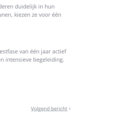
deren duidelijk in hun
unen, kiezen ze voor één
estfase van één jaar actief
en intensieve begeleiding.
Volgend bericht
De
Samenwerkingsgids
-
“Samen