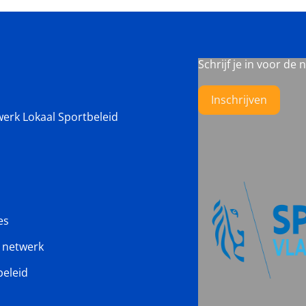
Schrijf je in voor de 
Inschrijven
werk Lokaal Sportbeleid
es
s netwerk
beleid