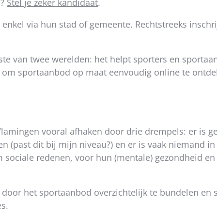
e?
Stel je zeker kandidaat
.
nkel via hun stad of gemeente. Rechtstreeks inschrij
e van twee werelden: het helpt sporters en sportaan
jk om sportaanbod op maat eenvoudig online te ontde
lamingen vooral afhaken door drie drempels: er is ge
ven (past dit bij mijn niveau?) en er is vaak niemand
m sociale redenen, voor hun (mentale) gezondheid en 
door het sportaanbod overzichtelijk te bundelen en 
es.