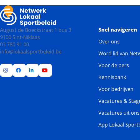
in
jullie
brievenbus
Snel navigeren
August de Boeckstraat 1 bus 3
9100 Sint-Niklaas
Over ons
03 780 91 00
info@lokaalsportbeleid.be
Word lid van Net
Voor de pers
Kennisbank
Ga
Ga
Ga
Ga
naar
naar
naar
naar
Voor bedrijven
Instagram
Facebook
LinkedIn
YouTube
Vacatures & Stag
Vacatures uit on
App Lokaal Sport