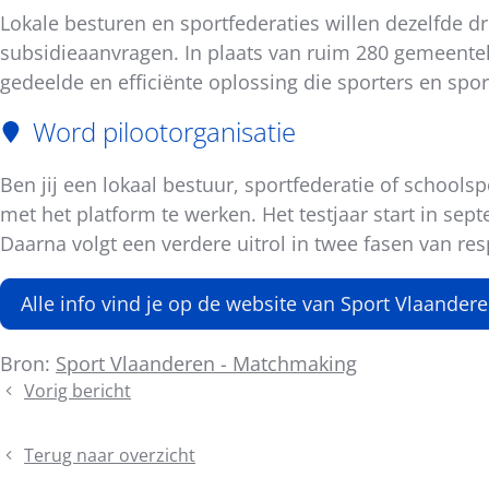
Lokale besturen en sportfederaties willen dezelfde d
subsidieaanvragen. In plaats van ruim 280 gemeentel
gedeelde en efficiënte oplossing die sporters en spo
Word pilootorganisatie
Ben jij een lokaal bestuur, sportfederatie of schoolsp
met het platform te werken. Het testjaar start in sep
Daarna volgt een verdere uitrol in twee fasen van respe
Alle info vind je op de website van Sport Vlaander
Bron:
Sport Vlaanderen - Matchmaking
Vorig bericht
Tijdschrift
Lokaal
Sportbeleid
Terug naar overzicht
#296