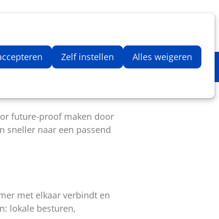
Inloggen
Zoeken
Webshop
Aantal artikelen in winkelwage
 accepteren
Zelf instellen
Alles weigeren
tor future-proof maken door
en sneller naar een passend
mer met elkaar verbindt en
n: lokale besturen,