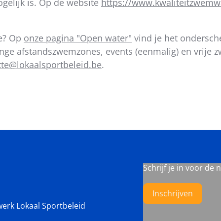
elijk is. Op de website
https://www.kwaliteitzwemwa
je? Op
onze pagina "Open water"
vind je het ondersch
nge afstandszwemzones, e
vents (eenmalig) en vrije
tte@lokaalsportbeleid.be
.
Schrijf je in voor de 
Inschrijven
werk Lokaal Sportbeleid