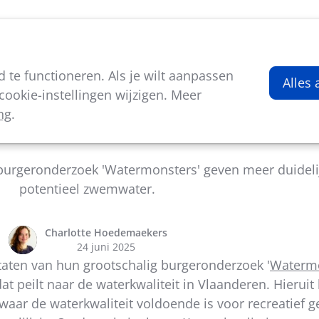
viteiten
Kenniscentrum
Nieuws
Over ons
te functioneren. Als je wilt aanpassen
Alles
ookie-instellingen wijzigen. Meer
ng
.
rkwaliteit en openwaterzwemmen
urgeronderzoek 'Watermonsters' geven meer duidelijk
potentieel zwemwater.
Charlotte Hoedemaekers
24 juni 2025
aten van hun grootschalig burgeronderzoek '
Waterm
 peilt naar de waterkwaliteit in Vlaanderen. Hieruit
waar de waterkwaliteit voldoende is voor recreatief g