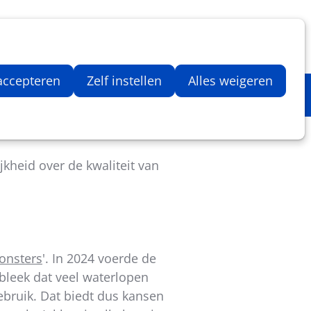
Inloggen
Zoeken
Webshop
Aantal artikelen in winkelwage
 accepteren
Zelf instellen
Alles weigeren
heid over de kwaliteit van
onsters
'. In 2024 voerde de
 bleek dat veel waterlopen
ebruik. Dat biedt dus kansen