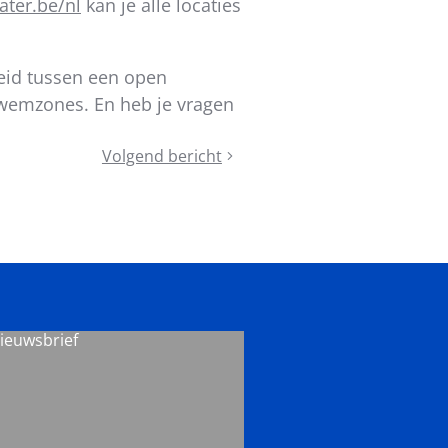
ter.be/nl
kan je alle locaties
eid tussen een o
pen
 zwemzones. En heb je vragen
Volgend bericht
Subsidies
voor
kunstgrasvelden
nieuwsbrief