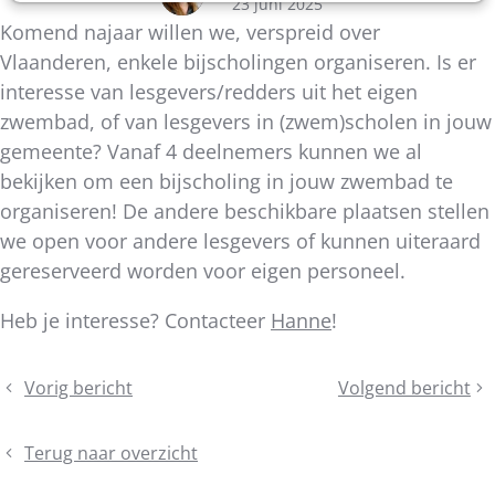
23 juni 2025
Komend najaar willen we, verspreid over
Vlaanderen, enkele bijscholingen organiseren. Is er
interesse van lesgevers/redders uit het eigen
zwembad, of van lesgevers in (zwem)scholen in jouw
gemeente? Vanaf 4 deelnemers kunnen we al
bekijken om een bijscholing in jouw zwembad te
organiseren! De andere beschikbare plaatsen stellen
we open voor andere lesgevers of kunnen uiteraard
gereserveerd worden voor eigen personeel.
Heb je interesse? Contacteer
Hanne
!
Deel
Vorig bericht
Volgend bericht
Bevraging
Jaarverslag
dit
Beleidsplan
2024
bericht
Netwerk
voorgesteld
Terug naar overzicht
Lokaal
op