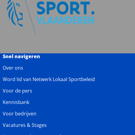
Snel navigeren
Over ons
Word lid van Netwerk Lokaal Sportbeleid
Voor de pers
Kennisbank
Voor bedrijven
Vacatures & Stages