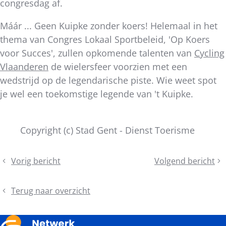
congresdag af.
Máár ... Geen Kuipke zonder koers! Helemaal in het
thema van Congres Lokaal Sportbeleid, 'Op Koers
voor Succes', zullen opkomende talenten van
Cycling
Vlaanderen
de wielersfeer voorzien met een
wedstrijd op de legendarische piste. Wie weet spot
je wel een toekomstige legende van 't Kuipke.
Copyright (c) Stad Gent - Dienst Toerisme
Deel
Vorig bericht
Volgend bericht
Masterclass
Tijdschrift
dit
Lokaal
Lokaal
bericht
Sportbeleid:
Sportbeleid
Terug naar overzicht
Een
#289
terugblik
in
jullie