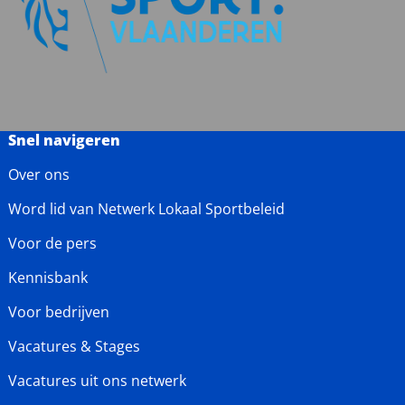
Snel navigeren
Over ons
Word lid van Netwerk Lokaal Sportbeleid
Voor de pers
Kennisbank
Voor bedrijven
Vacatures & Stages
Vacatures uit ons netwerk