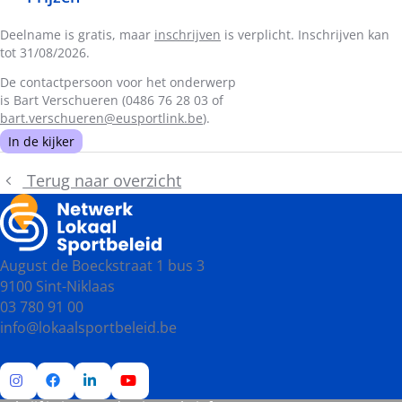
Deelname is gratis, maar
inschrijven
is verplicht. Inschrijven kan
tot 31/08/2026.
De contactpersoon voor het onderwerp
is Bart Verschueren (0486 76 28 03 of
bart.verschueren@eusportlink.be
).
In de kijker
Terug naar overzicht
August de Boeckstraat 1 bus 3
9100 Sint-Niklaas
03 780 91 00
info@lokaalsportbeleid.be