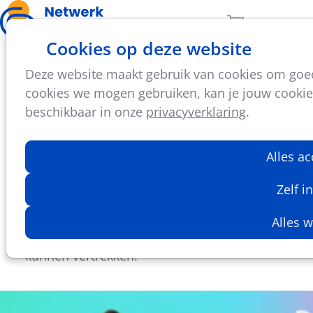
Ope
Zoeken
Aantal artikel
Cookies op deze website
men
Deze website maakt gebruik van cookies om goed 
wo
cookies we mogen gebruiken, kan je jouw cookie-i
02
2026
sep
beschikbaar in onze
privacyverklaring
.
10:00
- 12:00
VAC - Virginie Lovelinggebouw
Alles a
Schrijfsessie voor Erasmus+ Sport
Epos Vlaanderen lanceert in 2026 een
Zelf i
tweede aanvraagronde voor Erasmus+
sportmobiliteit (KA182), zodat nog meer
Alles 
sportorganisaties op Europese leerstage
kunnen vertrekken.