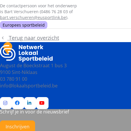
De contactpersoon voor het onderwerp
is Bart Verschueren (0486 76 28 03 of
bart.verschueren@eusportlink.be
).
Europees sportbeleid
Terug naar overzicht
August de Boeckstraat 1 bus 3
9100 Sint-Niklaas
03 780 91 00
info@lokaalsportbeleid.be
Schrijf je in voor de nieuwsbrief
Ga
Ga
Ga
Ga
naar
naar
naar
naar
Instagram
Facebook
LinkedIn
YouTube
Inschrijven