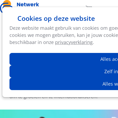
Ope
Zoeken
Aantal artikel
Cookies op deze website
men
Deze website maakt gebruik van cookies om goed 
wo
cookies we mogen gebruiken, kan je jouw cookie-i
14
2026
jan
beschikbaar in onze
privacyverklaring
.
10:00
- 12:00
VAC - Virginie Lovelinggebouw
Alles a
Info- en schrijfsessie voor Erasmus+ Sport
Met je sportclub, federatie of lokaal bestuur
Zelf i
naar het buitenland voor een internationale
leerervaring? Ontdek hoe Europese
Alles 
subsidies jouw organisatie kunnen helpen
om te groeien en te internationaliseren!