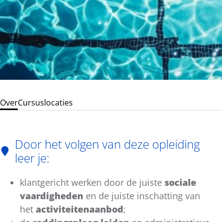
Over
Cursuslocaties
Door het volgen van deze opleiding
leer je:
klantgericht werken door de juiste
sociale
vaardigheden
en de juiste inschatting van
het
activiteitenaanbod
;