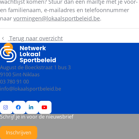
wachtlijst komen? Stuur dan een mailtje met je voor-
en familienaam, e-mailadres en telefoonnummer
naar
vormingen@lokaalsportbeleid.be
.
Terug naar overzicht
August de Boeckstraat 1 bus 3
9100 Sint-Niklaas
03 780 91 00
info@lokaalsportbeleid.be
Schrijf je in voor de nieuwsbrief
Ga
Ga
Ga
Ga
naar
naar
naar
naar
Instagram
Facebook
LinkedIn
YouTube
Inschrijven