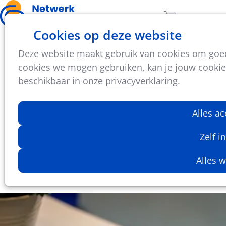
Ope
Zoeken
Aantal artikel
Cookies op deze website
men
Deze website maakt gebruik van cookies om goed 
di
26
cookies we mogen gebruiken, kan je jouw cookie-i
aug
beschikbaar in onze
privacyverklaring
.
2025
10:00
- 12:30
Online
Alles a
Werkgroep Beleidsplan Netwerk Lokaal
Sportbeleid
Zelf i
Netwerk Lokaal Sportbeleid werkt dit jaar
aan haar beleidsplan 2026-2031. We doen
Alles 
dit graag samen met onze leden.