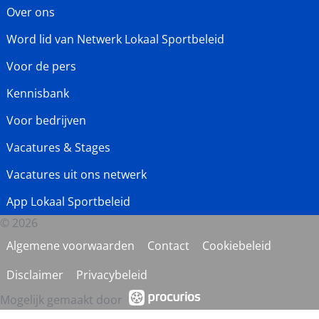
Over ons
Word lid van Netwerk Lokaal Sportbeleid
Voor de pers
Kennisbank
Voor bedrijven
Vacatures & Stages
Vacatures uit ons netwerk
App Lokaal Sportbeleid
© 2026
Algemene voorwaarden
Contact
Cookiebeleid
Disclaimer
Privacybeleid
Mogelijk gemaakt door