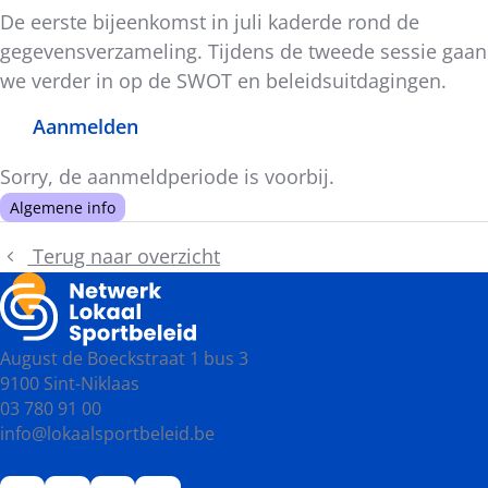
De eerste bijeenkomst in juli kaderde rond de
gegevensverzameling. Tijdens de tweede sessie gaan
we verder in op de SWOT en beleidsuitdagingen.
Aanmelden
Sorry, de aanmeldperiode is voorbij.
Algemene info
Terug naar overzicht
August de Boeckstraat 1 bus 3
9100 Sint-Niklaas
03 780 91 00
info@lokaalsportbeleid.be