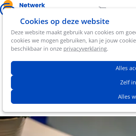
Ope
Zoeken
Aantal artikel
Cookies op deze website
men
Deze website maakt gebruik van cookies om goed 
di
07
cookies we mogen gebruiken, kan je jouw cookie-i
okt
beschikbaar in onze
privacyverklaring
.
2025
09:30
- 15:30
GC De Route
Alles a
Najaarsvergadering provincie Oost-
Vlaanderen
Zelf i
Halfjaarlijks netwerkmoment voor
sportdienstmedewerkers uit de provincie
Alles 
Oost-Vlaanderen.