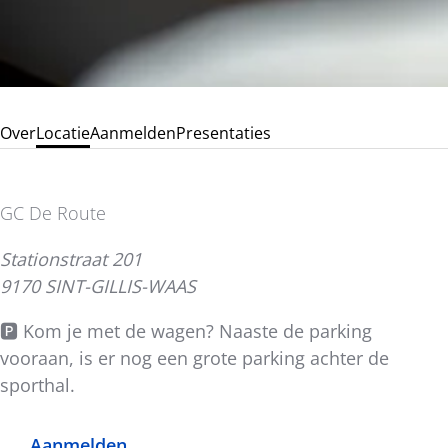
Over
Locatie
Aanmelden
Presentaties
GC De Route
Stationstraat 201
9170 SINT-GILLIS-WAAS
🅿️
Kom je met de wagen? Naaste de parking
vooraan, is er nog een grote parking achter de
sporthal.
Aanmelden