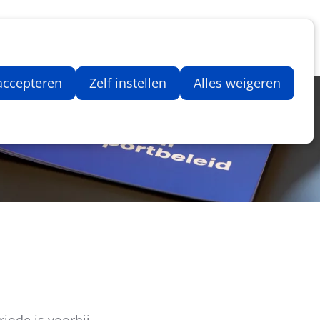
Inloggen
Zoeken
Webshop
Aantal artikelen in winkelwage
 accepteren
Zelf instellen
Alles weigeren
iode is voorbij.