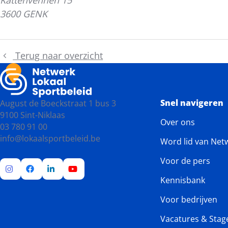
3600 GENK
Terug naar overzicht
Snel navigeren
August de Boeckstraat 1 bus 3
9100 Sint-Niklaas
Over ons
03 780 91 00
info@lokaalsportbeleid.be
Word lid van Net
Voor de pers
Kennisbank
Ga
Ga
Ga
Ga
naar
naar
naar
naar
Voor bedrijven
Instagram
Facebook
LinkedIn
YouTube
Vacatures & Stag