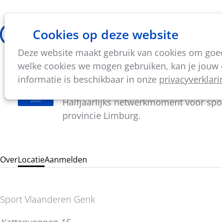
Cookies op deze website
Thema's
Vorming & acti
Deze website maakt gebruik van cookies om goed 
welke cookies we mogen gebruiken, kan je jouw c
09:30
- 14:30
Sport Vlaanderen Genk
do
informatie is beschikbaar in onze
privacyverklari
06
Najaarsvergadering provincie Limbur
nov
Halfjaarlijks netwerkmoment voor spo
2025
provincie Limburg.
Over
Locatie
Aanmelden
Sport Vlaanderen Genk
Kattenvennen 15