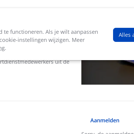
viteiten
Kenniscentrum
Nieuws
Over ons
te functioneren. Als je wilt aanpassen
Alles
ookie-instellingen wijzigen. Meer
ng
.
g
rtdienstmedewerkers uit de
Aanmelden
Sorry, de aanmeldper