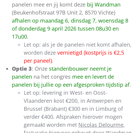
panelen mee en jij komt deze
bij Wandman
(Beukenhofstraat 97B Unit 2, 8570 Vichte)
afhalen op maandag 6, dinsdag 7, woensdag 8
of donderdag 9 april 2026 tussen 08u30 en
17u00
.
Let op: als je de panelen niet komt afhalen,
worden deze
vernietigd (kostprijs is €2,5
per paneel)
.
Optie 3
: Onze
standenbouwer neemt je
panelen
na het congres
mee en levert de
panelen bij jullie op een afgesproken tijdstip af
.
Let op: levering in West- en Oost-
Vlaanderen kost €200, in Antwerpen en
Brussel (Brabant) €300 en in Limburg of
verder €400. Afspraken hierover mogen
gemaakt worden met
Nicolas Delourme
,
facturatie hiervoor gebeurt door Wandman.