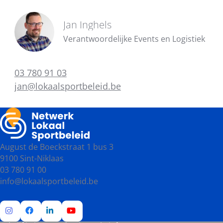
Jan Inghels
Verantwoordelijke Events en Logistiek
03 780 91 03
jan@lokaalsportbeleid.be
August de Boeckstraat 1 bus 3
9100 Sint-Niklaas
03 780 91 00
info@lokaalsportbeleid.be