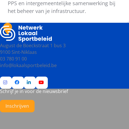
PPS en intergemeentelijke samenwerking bij
het beheer van je infrastructuur.
August de Boeckstraat 1 bus 3
9100 Sint-Niklaas
03 780 91 00
info@lokaalsportbeleid.be
Schrijf je in voor de nieuwsbrief
Ga
Ga
Ga
Ga
naar
naar
naar
naar
Instagram
Facebook
LinkedIn
YouTube
Inschrijven