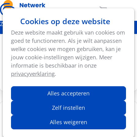
Ope
Zoeken
Aantal artikel
Cookies op deze website
men
Zwemmen
Deze website maakt gebruik van cookies om
goed te functioneren. Als je wilt aanpassen
Leerlijn zwemmen - Fred Brevet
welke cookies we mogen gebruiken, kan je
Centraal in de leerlijn staat een nieuwe
jouw cookie-instellingen wijzigen. Meer
defnitie van 'kunnen zwemmen'. Een
informatie is beschikbaar in onze
praktische aanpak om kinderen waterveilig te
privacyverklaring
.
maken.
Alles accepteren
Zelf instellen
Bouw en renovatie
Wanneer je denkt aan de bouw of renovatie
Alles weigeren
van een zwembad is het belangrijk je eerst een