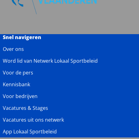
Snel navigeren
Over ons
Word lid van Netwerk Lokaal Sportbeleid
Voor de pers
Kennisbank
Voor bedrijven
Vacatures & Stages
Vacatures uit ons netwerk
App Lokaal Sportbeleid