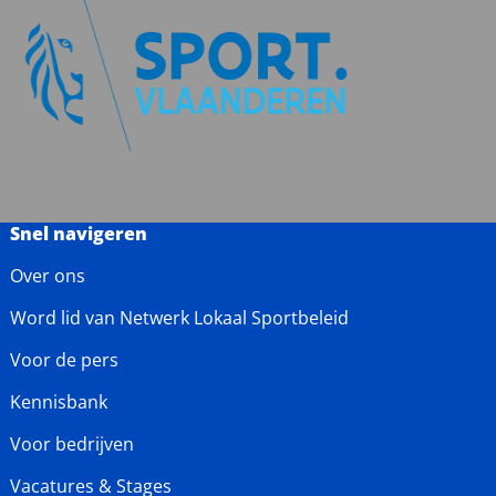
Snel navigeren
Over ons
Word lid van Netwerk Lokaal Sportbeleid
Voor de pers
Kennisbank
Voor bedrijven
Vacatures & Stages