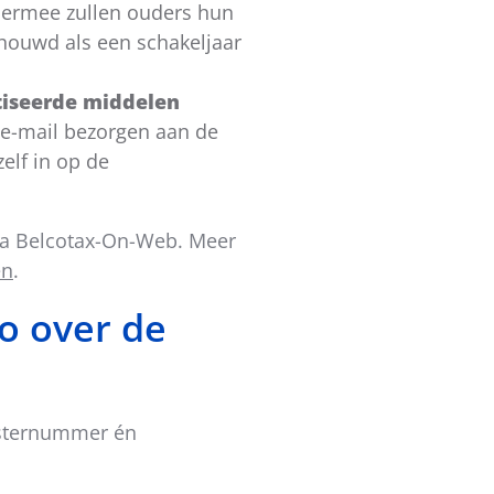
Hiermee zullen ouders hun
chouwd als een schakeljaar
atiseerde middelen
a e-mail bezorgen aan de
elf in op de
via Belcotax-On-Web. Meer
ën
.
o over de
gisternummer én