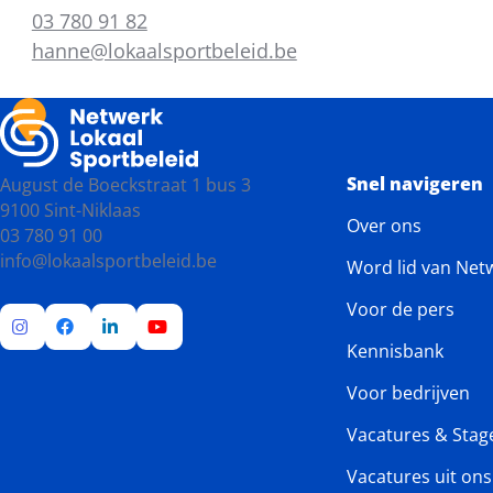
03 780 91 82
hanne@lokaalsportbeleid.be
Snel navigeren
August de Boeckstraat 1 bus 3
9100 Sint-Niklaas
Over ons
03 780 91 00
info@lokaalsportbeleid.be
Word lid van Net
Voor de pers
Kennisbank
Ga
Ga
Ga
Ga
naar
naar
naar
naar
Voor bedrijven
Instagram
Facebook
LinkedIn
YouTube
Vacatures & Stag
Vacatures uit on