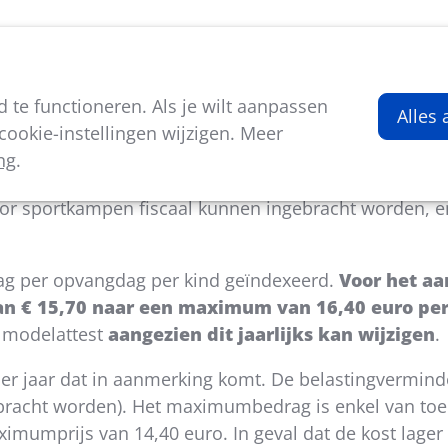
viteiten
Kenniscentrum
Nieuws
Over ons
te functioneren. Als je wilt aanpassen
sportkampen
Alles
ookie-instellingen wijzigen. Meer
ng
.
ing op opvangactiviteiten in de sport – en jeugdsect
oor sportkampen fiscaal kunnen ingebracht worden, en
ag per opvangdag per kind geïndexeerd.
Voor het aa
van € 15,70 naar een maximum van 16,40 euro pe
 modelattest
aangezien dit jaarlijks kan wijzigen
.
er jaar dat in aanmerking komt. De belastingvermind
ebracht worden). Het maximumbedrag is enkel van toe
mumprijs van 14,40 euro. In geval dat de kost lager i