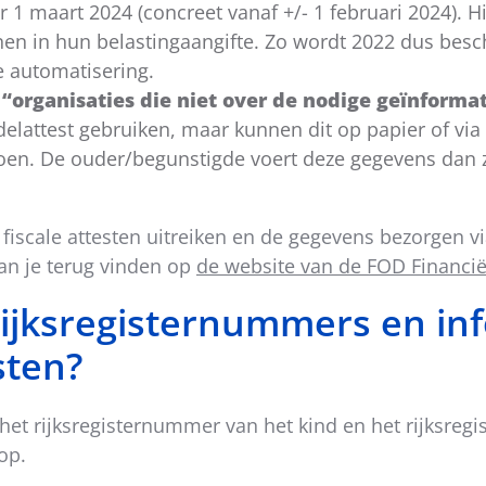
 1 maart 2024 (concreet vanaf +/- 1 februari 2024). 
ijnen in hun belastingaangifte. Zo wordt 2022 dus bes
e automatisering.
 “organisaties die niet over de nodige geïnform
delattest gebruiken, maar kunnen dit op papier of vi
doen. De ouder/begunstigde voert deze gegevens dan z
 fiscale attesten uitreiken en de gegevens bezorgen 
kan je terug vinden op
de website van de FOD Financi
rijksregisternummers en inf
sten?
d het rijksregisternummer van het kind en het rijksre
op.