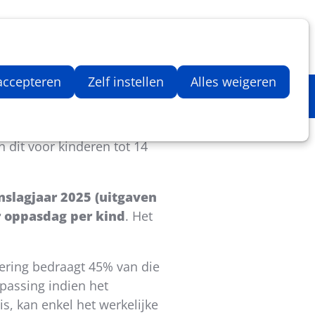
Inloggen
Zoeken
Webshop
Aantal artikelen in winkelwage
 accepteren
Zelf instellen
Alles weigeren
or. Sportkampen vallen hier
 dit voor kinderen tot 14
nslagjaar 2025 (uitgaven
r oppasdag per kind
. Het
ering bedraagt 45% van die
passing indien het
s, kan enkel het werkelijke