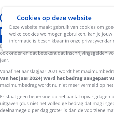
Cookies op deze website
Thema's
Vorming & acti
Deze website maakt gebruik van cookies om goed 
Fiscale aftrekbaarheid 
welke cookies we mogen gebruiken, kan je jouw c
informatie is beschikbaar in onze
privacyverklari
De federale overheid voorziet een belastingverminder
ook onder en dat betekent dat inschrijvingsgelden v
jaar.
Vanaf het aanslagjaar 2021 wordt het maximumbedr
van het jaar 2024) werd het bedrag aangepast 
maximumbedrag wordt nu niet meer vermeld op het
Er staat geen beperking op het aantal opvangdagen p
uitgaven (dus niet het volledige bedrag dat mag ing
deelnamegeld per dag groter is dan de voorziene maxi