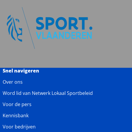
Snel navigeren
Over ons
Word lid van Netwerk Lokaal Sportbeleid
Voor de pers
Kennisbank
Voor bedrijven